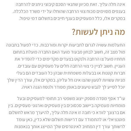
אינה חלה עליך. זאת מכיוון שתנאי הסכם קיבוצי ניתנים להרחבה
בענפים מסוימים מכוח צווי הרחבה שהוחלו על ידי משרד הכלכלה.
במקרים אלו, כלל המעסיקים בענף חייבים בתשלום דמי טיפול.
מה ניתן לעשות?
התעלמות עשויה לגרום לתביעות יקרות ומורכבות. כדי לפעול בתבונה
מול מצב זה, חשוב לבחון מבעוד מועד האם החברה פועלת בתחום
תחתיו פועל צו הרחבה ולנקוט בצעדים מקדימים כדי להסדיר את
העניין. חשוב לציין כי צווי הרחבה חלים על מעסיקים עם עובדים.
חברות קטנות או בבעלות משפחתית שבהן כל העובדים הם בעלי
מניות עשויות לטעון שהצו אינו חל עליהן. במקרים אלו, עורך הדין שלך
יוכל לסייע לך לגבש טיעונים באופן מסודר ולנסח הגנה ראויה.
עו"ד אסף מסדה מספק ייצוג משפטי רב תחומי למעסיקים ובעל
מומחיות מעמיקה ביישוב סכסוכים בין מעסיקים וארגוני מעסיקים. בין
אם ברצונך לוודא כי חובה זו אינה חלה עליך, להיערך מראש לתשלום
פוטנציאלי או להתמודד עם דרישות תשלום שלא כדין, כאן עומד
לרשותך עורך דין המחויב לאינטרסים שלך המייצג אותך בנאמנות