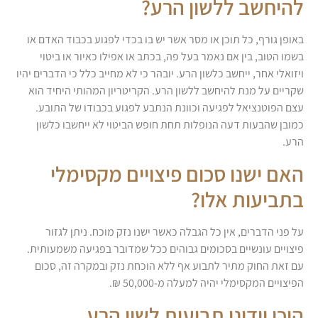
להיחשב ללשון הרע?
באופן גורף, כל תוכן או מסר אשר יש בו בכדי לפגוע בכבוד האדם או
בשמו הטוב, בין אם נאמר בעל פה, בכתב או אפילו כאיור או ביטוי
ויזואלי אחר, ייחשב כלשון הרע. יובהר כי לא מחייב כלל כי הדברים יהיו
שקריים על מנת להיחשב ללשון הרע. הקריטריון המהותי היחיד הוא
עצם הפוטנציאל לפגיעה וכוונת הנתבע לפגוע בכבודו של התובע.
כמובן שהבעות דעה הנופלות תחת חופש הביטוי לא ייחשבו כלשון
הרע.
האם ישנו סכום פיצויים מקסימלי
בתביעות אלו?
על פני הדברים, אין כל הגבלה כאשר ישנו נזק מוכח. ניתן לגזור
פיצויים עונשיים בסכומים גבוהים ככל שמדובר בפגיעה משמעותית.
עם זאת החוק מתיר לתבוע אף ללא הוכחת נזק ובמקרה זה, סכום
הפיצויים המקסימלי יהיה למעלה מ-50,000 ₪.
היכן יידונו תביעות לשון הרע