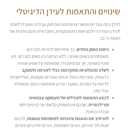
שינויים והתאמות לעידן הדיגיטלי
להלן כמה צעדיים אפשריים שיהפכו את חוק עבודת נשים לרלוונטי
לעידן המודרני ולמציאות התעסוקתית, החברתית והטכנולוגית של
המאה ה־21:
ניסוח החוק מחדש
, כך שיתייחס להורות ולצרכים
משפחתיים באופן שוויוני, ללא הבחנה בין נשים לגברים. זהו
שינוי משפטי, אך גם סימבולי, שמאותת על שוויון אמיתי.
לשלב טכנולוגיות מתקדמות ככלי לאכיפה ולמעקב
כדוגמת, מערכות ניהול זכויות עובדים מקוונות, אפליקציות
לדיווח על הפרות, ומאגרי מידע שיאפשרו ניטור ממשלתי
יעיל יותר.
לבצע התאמות למודלים של תעסוקה עצמאית
ופרילנסרית
, שבהם אין מעסיק קלאסי אך קיימים יחסי
עבודה בפועל.
להרחיב את ההגנות והזכויות למשפחות מגוונות
, לרבות
זוגות חד-מיניים, הורות משותפת, הורים יחידניים והורים