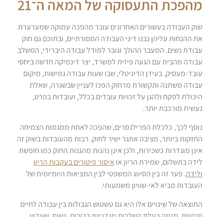
מהפכת התעסוקה של המאה ה־21
שוק העבודה בעשורים האחרונים עובר מהפכה עמוקה שמערערת
את ההנחות עליהן נבנו דיני העבודה המסורתיים, ובתוכם גם חוק
עבודת נשים. המעבר ההולך וגובר למודל עבודה היברידי, המשלב
עבודה מהבית עם הגעה פיזית למשרד, יצר דינמיקה חדשה ביחסי
עובד-מעסיק. בעידן הדיגיטלי, שבו שעות עבודה גמישות, מיקום
עבודה משתנה ותקשורת מרחוק הפכו לעניין שבשגרה, שאלת
היכולת לפקח ולהגן על זכויות עובדים בכלל, ועובדות בפרט,
נעשית מורכבת יותר.
נוסף לכך, כלכלת הפרילנסרים, שהפכה לאחת ממגמות הצמיחה
החזקות ביותר, מציבה אתגר ישיר לחוק. רבות מהעובדות בשוק זה
אינן מוגדרות כשכירות, ולכן אינן נהנות מהגנות החוק כמו חופשת
לידה בתשלום, שמירת הריון או
איסור פיטורים בעקבות הריון
ולידה
. פער זה בין הסיווג המשפטי לבין המציאות היומיומית של
העובדות מביא לאי-שוויון משמעותי.
התוצאה של שינויים אלו היא גם טשטוש הגבולות בין עבודה לחיים
פרטיים, מגמה בעלת השלכות מגדריות ברורות. נשים, שעדיין