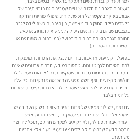
למרות שחוק עבודת נשים התמקד בראשיתו בנשים בלבד,
בעשורים האחרונים חלו בו שינויים שמכירים גם בזכויותיהם של
אבות, בעיקר בהקשר של חופשת לידה, טיפולי פוריות והחזקה
בלעדית בילד. החוק כיום מאפשר, בין היתר, חופשת לידה לגבר
במצבים שבהם בת הזוג אינה יכולה לממש את זכותה, או כאשר
ההורה הגבר הוא ההורה היחיד בפועל (כמו בהורות משותפת או
במשפחות חד-מיניות).
בפועל, רק מיעוט מהאבות בוחרים לנצל את הזכויות המוענקות
להם. הסיבות לכך מגוונות: מחסור במידע, תרבות ארגונית שאינה
תומכת בכך, תפיסות מגדריות שמקשרות בין "אבהות פעילה" לבין
חולשה מקצועית, ואף חשש מפגיעה בהכנסה או בקידום. כל אלה
יוצרים חסם פסיכולוגי ומעשי שמוביל לכך שזכויות קיימות נשארות
על הנייר בלבד.
עם זאת, לשילוב אמיתי של אבות בשיח השוויוני בשוק העבודה יש
פוטנציאל לחולל שינוי חברתי עמוק. כך, כאשר החוק יאפשר
ויעודד אבהות פעילה, ולא רק יגיב למקרים חריגים, תוכל להיווצר
נורמה חדשה שבה טיפול בילדים אינו "עניין נשי" אלא אחריות
משותפת.