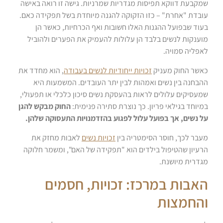
שמקבעת דווקא תפיסות מגדריות שמרניות. גישה זו רואה באישה
עובדת "אחרת" – כזו הזקוקה להגנה מיוחדת בשל תפקידה כאם.
בעוד שבפועל ההגנות האלו חשובות ואף הכרחיות, כאשר הן
מוענקות לנשים בלבד הן עלולות להעמיק את הפערים ולהוביל
לאפליה סמויה.
כאשר החוק מעניק
זכויות ייחודיות לנשים בעבודה
, הוא מחדד את
ההבחנה בין נשים ואמהות לבין יתר העובדים. המשמעות היא
שמעסיקים עלולים לראות בהעסקת נשים סיכון כלכלי או תפעולי,
במיוחד בגילאי פריון. כך נוצרת סתירה פנימית:
החוק מבקש להגן
על נשים, אך בפועל עלול לפגוע בהזדמנויות התעסוקה שלהן.
מעבר לכך, חוסר הסימטריה בין
זכויות נשים
לאבות מחזק את
הרעיון שהטיפול בילדים הוא "תפקידה של האם", ומשמר חלוקה
מגדרית מיושנת.
האבות במרכז: זכויות, חסמים
והחמצות