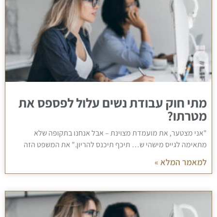
מתי חוק עבודת נשים עלול לפספס את
מטרתו?
"אני מצטער, את מועמדת מצוינת – אבל אנחנו בתקופה שלא
מתאימה לגייס מישהי ש… תיכף תיכנס להריון." את המשפט הזה
למאמר המלא »