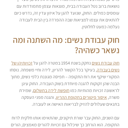
נושאות ברוב נטל העבודה בבית, מוצאות עצמן מתמודדות עם
עומסים כפולים. החוק, שנועד להגן על איזון עדין זה, נדרש כיום
להתאים את עצמו למציאות שבה ההפרדה בין הבית לעבודה
נעלמה כמעט לחלוטין.
חוק עבודת נשים: מה השתנה ומה
נשאר כשהיה?
חוק עבודת נשים
נחקק בשנת 1954 במטרה להגן על
זכויותיהן של
נשים בעבודה
, בעיקר בכל הקשור להריון, לידה וחיי משפחה. נוסחו
המקורי שיקף את רוח התקופה – תפיסה מגוננת כלפי נשים, מתוך
הבנה שהן זקוקות להגנה מיוחדת בשוק העבודה. החוק עיגן
לראשונה זכויות מהותיות כמו
חופשת לידה בתשלום
, שמירת
משרה,
איסור פיטורים בתקופת ההריון
, והגנה מפני העסקה
בתנאים שעלולים להזיק לבריאות האישה או לעוברה.
עם השנים, החוק עבר שורת תיקונים, שהתאימו אותו חלקית לרוח
התקופה. הוא הורחב כך שיכלול גם זכויות להורים מאמצים, הורים