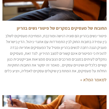
החובות של מעסיקים במקרים של פיטורי נשים בהריון
פיטורי נשים בהריון הם סוגיה רגישה ומורכבת, המחייבת מעסיקים לשלב
בין עמידה בחובות החוק לבין התמודדות עם אתגרי ניהול. הדין בישראל
מעניק הגנה רחבה לנשים בהריון ומטיל על המעסיקים אחריות כבדה
להוכיח כי הפיטורים אינם קשורים למצב ההיריון. לצד זאת, מעסיקים
נתקלים לעיתים במצבים מורכבים הנובעים ממציאות אובייקטיבית כגון
קשיים כלכליים ושינויים עסקיים.. מאמר זה יסקור את החובות החוקיות
החלות על מעסיקים, את המתח בין שיקולים עסקיים לאפליה, ויציע כלים
למאמר המלא »