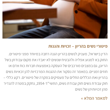
פיטורי נשים בהריון – זכויות והגנות
הדין בישראל, מעניק לנשים בהריון הגנה רחבה במיוחד מפני פיטורים.
החוק בא למנוע אפליה ולהבטיח שנשים לא יאבדו את מקום עבודתן בשל
הריונן, גם במצבים מורכבים של העסקה באמצעות חברות כוח אדם או
חוזים זמניים. במאמר זה נסקור את ההגנות המרכזיות להן זכאיות נשים
בהריון ואת הכללים החלים על מעסיקים במקרה של פיטורים. רקע כללי –
חוק עבודת נשים חוק עבודת נשים, התשי"ד-1954, נחקק במטרה להגדיר
מהן זכויותיהן של נשים
למאמר המלא »