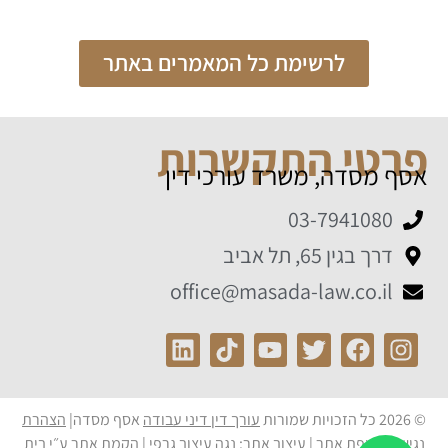
לרשימת כל המאמרים באתר
פרטי התקשרות
אסף מסדה, משרד עורכי דין
03-7941080
דרך בגין 65, תל אביב
office@masada-law.co.il
© 2026 כל הזכויות שמורות
עורך דין דיני עבודה
אסף מסדה|
הצהרת
נגישות
|
מפת אתר
| עיצוב אתר:
נגה עיצוב גרפי
|
הקמת אתר
ע״י בית