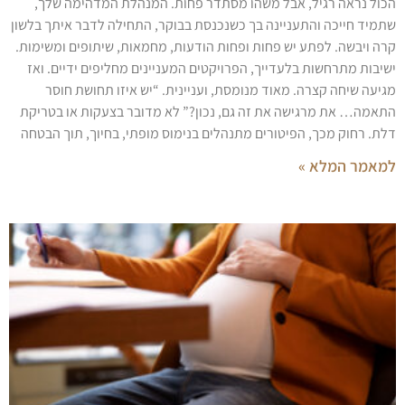
הכול נראה רגיל, אבל משהו מסתדר פחות. המנהלת המדהימה שלך,
שתמיד חייכה והתעניינה בך כשנכנסת בבוקר, התחילה לדבר איתך בלשון
קרה ויבשה. לפתע יש פחות ופחות הודעות, מחמאות, שיתופים ומשימות.
ישיבות מתרחשות בלעדייך, הפרויקטים המעניינים מחליפים ידיים. ואז
מגיעה שיחה קצרה. מאוד מנומסת, ועניינית. “יש איזו תחושת חוסר
התאמה… את מרגישה את זה גם, נכון?” לא מדובר בצעקות או בטריקת
דלת. רחוק מכך, הפיטורים מתנהלים בנימוס מופתי, בחיוך, תוך הבטחה
למאמר המלא »