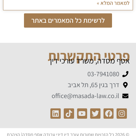
למאמר המלא »
לרשימת כל המאמרים באתר
פרטי התקשרות
אסף מסדה, משרד עורכי דין
03-7941080
דרך בגין 65, תל אביב
office@masada-law.co.il
© 2026 כל הזכויות שמורות
עורך דין דיני עבודה
אסף מסדה|
הצהרת