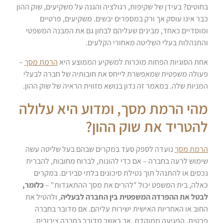
בחוטים? בעידן של שקיפות, רגולציה והגנה על משקיעים, שוק ההון
כבר אינו עוסק אך ורק במספרים יבשים. משקיעים, פרטיים
ומוסדיים כאחד, מבינים שעליהם לבחון גם את המבנה המשפטי
והתנהלות בעלי השליטה מאחורי הקלעים.
אחת הסוגיות הפחות מוכרות למשקיע הממוצע היא
הרמת מסך
–
פעולה משפטית שמאפשרת לייחס את חובותיה של חברה לבעלי
המניות שלה. במאמר זה נדון בנושא מזווית הראיה של שוק ההון.
מהי הרמת מסך, ומדוע היא עלולה
להטריד את שוק ההון?
הרמת מסך
נועדה לספק סעד במקרים שבהם בעל שליטה עשה
שימוש לרעה בחברה – אם כדי להונות, לברוח מחובות, להבריח
נכסים או להתנהל תוך נטילת סיכונים בלתי סבירים. במקרים
כאלה, בית המשפט יכול "להרים את מסך ההתאגדות" –
כלומר,
לבטל את ההפרדה המשפטית בין החברה לבעליה
, ולהטיל את
החוב או האחריות האישית ישירות עליהם. אם מדובר בחברה
פרטית, הפגיעה ממוקדת. אך כאשר מדובר בחברה ציבורית,