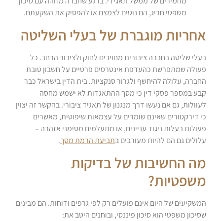
מחמירים של ממשל תאגידי. ברגע שחברה מזוהה עם סיכון
משפטי חריג, הם נוטים לצמצם או להפסיק את השקעתם.
אחריות מוגברת של בעלי השליטה
בעלי שליטה בחברה ציבורית מחויבים לחוק ולציבור הרחב. כל
פעולה שמתפרשת כהעדפת אינטרסים פרטיים על חשבון טובת
החברה, עלולה להיחשף ולגרור סנקציות. בית הדין בישראל כבר
קבע במספר פסקי דין כי מסך ההתאגדות לא ישמש מחסה
לעוולות, גם אם נעשו דרך מנגנון של תאגיד ציבורי. בהקשר זה יצוין
כי דירקטורים שאינם שומרים על עצמאות שיפוטית, מאשרים
פעולות בעלות ניגוד עניינים, או מתעלמים מסימני אזהרה –
עלולים גם הם להיות מעורבים ב
תביעת הרמת מסך
.
מה החשיבות של בדיקות
משפטיות?
המשקיעים של היום אינם פועלים רק לפי גרפים ודוחות. הם מבינים
שסיכון משפטי הוא סיכון פיננסי, ובוחנים היטב את: