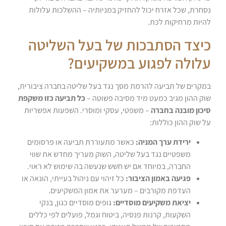
נסחרת, שכל אזרח יכול להחזיק במניותיה – ההשלכות עלולות
להיות מרחיקות לכת.
כיצד הסתבכות של בעל השליטה
עלולה לפגוע במשקיעים?
במקרים של תביעה להרמת מסך נגד בעל שליטה בחברה ציבורית,
שוק ההון מגיב כמעט מיד מסיבה פשוטה –
כל תביעה כזו משקפת
סיכון מובנה בחברה
– משפטי, עסקי ומוסרי. השפעות אפשריות
על שוק ההון כוללות:
ירידת ערך המניה:
כאשר מתעוררת תביעה או פרסומים
משפטיים נגד בעל שליטה, השוק מעריך מחדש את שווי
החברה, במיוחד אם יש חשש שנעשה בה שימוש לא ראוי.
פגיעה באמון הציבור:
כל זיהוי עם ניהול בעייתי, הונאה או
העדפת מקורבים – מערער את אמון המשקיעים.
יציאת משקיעים מוסדיים:
גופים מוסדיים כגון, בנקי
השקעות, קרנות פנסיה, ביטוח וגמל, פועלים לפי כללים