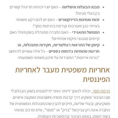
מבנה הבעלות והשליטה
– האם יש ריכוזיות חריגה? קשרים
בין בעלי מניות?
זהות ואמינות הדירקטורים
– האם יש להם רקע משפטי
בעייתי כגון מעורבות קודמת בהרמות מסך?
הממשל התאגידי
– האם החברה מתנהלת בשקיפות? האם
קיימים מנגנוני פיקוח אמיתיים?
קיומן של התראות רגולטוריות, חקירות מתנהלות, או
חריגות מהותיות בדוחות כספיים
– כל אלה עשויים להיחשב
"נורות אדומות" המעידות על סיכון משפטי משמעותי.
אחריות משפטית מעבר לאחריות
הפיננסית
הרמת מסך
, יכולה להפוך ליותר ויותר לרלוונטית בשוק הון גלובלי
שבו הציבור משקיע דרך קרנות פנסיה וחשבונות השקעה אישיים.
משקיעים, ובעלי שליטה, חייבים להבין שההתנהלות המשפטית של
החברה אינה רק עניין של "צדק" או "מוסר", אלא מרכיב מהותי
בשווי השוק, באמון הציבור ובהמשכיות העסקית.